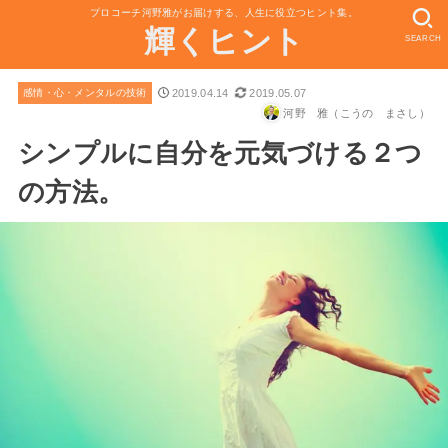
プロコーチ河野雅がお届けする、人生に役立つヒント集。
輝くヒント
SEARCH
2019.04.14
2019.05.07
感情・心・メンタルの技術
河野 雅（こうの まさし）
シンプルに自分を元気づける２つ
の方法。