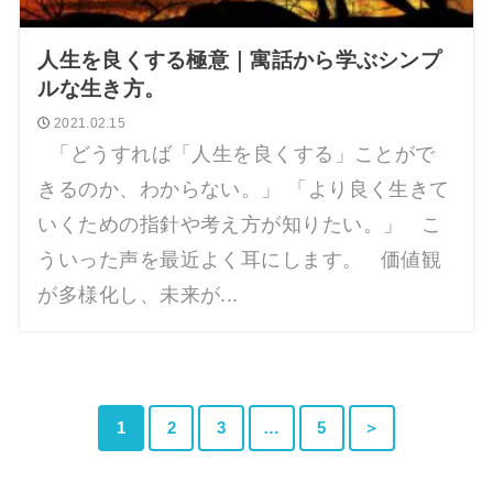
人生を良くする極意｜寓話から学ぶシンプ
ルな生き方。
2021.02.15
「どうすれば「人生を良くする」ことがで
きるのか、わからない。」 「より良く生きて
いくための指針や考え方が知りたい。」 こ
ういった声を最近よく耳にします。 価値観
が多様化し、未来が...
1
2
3
…
5
＞