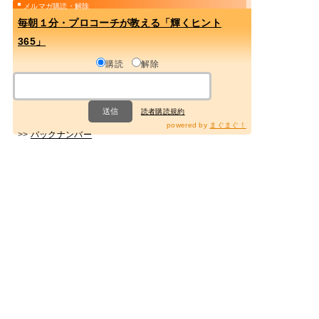
メルマガ購読・解除
毎朝１分・プロコーチが教える「輝くヒント
365」
購読
解除
読者購読規約
powered by
まぐまぐ！
>>
バックナンバー