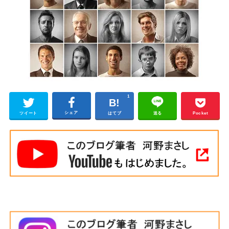
1
シェア
ツイート
はてブ
送る
Pocket