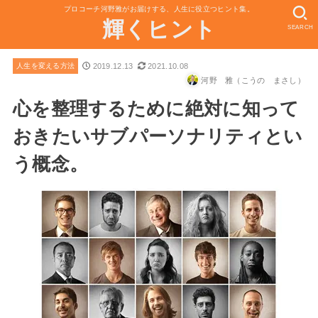
プロコーチ河野雅がお届けする、人生に役立つヒント集。
輝くヒント
SEARCH
2019.12.13
2021.10.08
人生を変える方法
河野 雅（こうの まさし）
心を整理するために絶対に知って
おきたいサブパーソナリティとい
う概念。