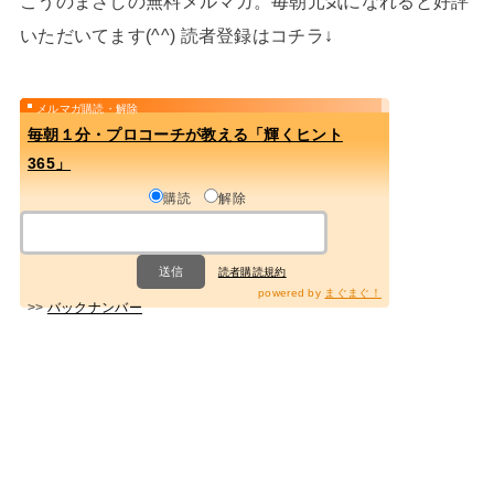
こうのまさしの無料メルマガ。毎朝元気になれると好評
いただいてます(^^) 読者登録はコチラ↓
メルマガ購読・解除
毎朝１分・プロコーチが教える「輝くヒント
365」
購読
解除
読者購読規約
powered by
まぐまぐ！
>>
バックナンバー