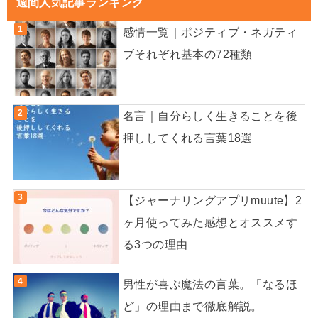
週間人気記事ランキング
感情一覧｜ポジティブ・ネガティ
ブそれぞれ基本の72種類
名言｜自分らしく生きることを後
押ししてくれる言葉18選
【ジャーナリングアプリmuute】2
ヶ月使ってみた感想とオススメす
る3つの理由
男性が喜ぶ魔法の言葉。「なるほ
ど」の理由まで徹底解説。