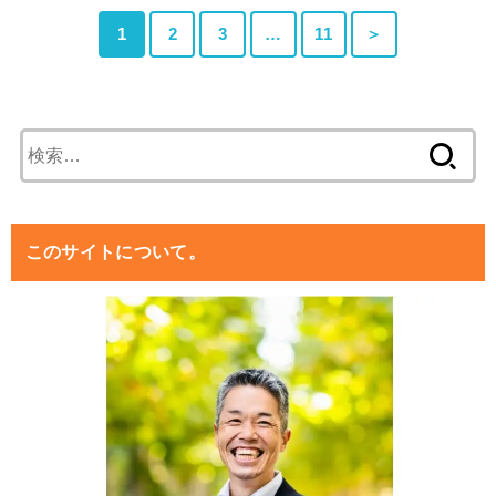
1
2
3
…
11
＞
検
索:
このサイトについて。