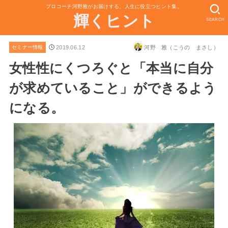
プロコーチ河野雅がお届けする、人生に役立つヒント集。
輝くヒント
SEARCH
2019.06.12
河野 雅（こうの まさし）
セミナー情報
女性性にくつろぐと「本当に自分
が求めていること」ができるよう
になる。