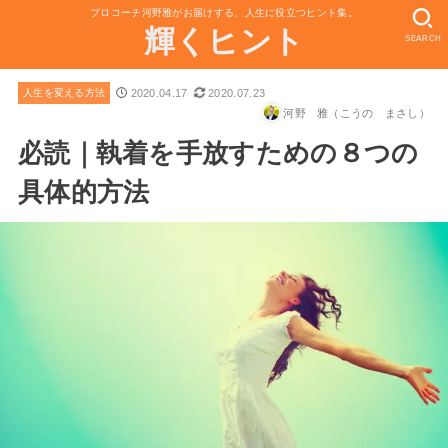
プロコーチ河野雅がお届けする、人生に役立つヒント集。
輝くヒント
SEARCH
2020.04.17
2020.07.23
人生を変える方法
河野 雅（こうの まさし）
必読｜執着を手放すための８つの
具体的方法