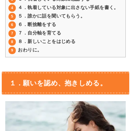
４．執着している対象に出さない手紙を書く。
4
５．誰かに話を聞いてもらう。
5
６．断捨離をする
6
７．自分軸を育てる
7
８．新しいことをはじめる
8
おわりに。
9
１．願いを認め、抱きしめる。