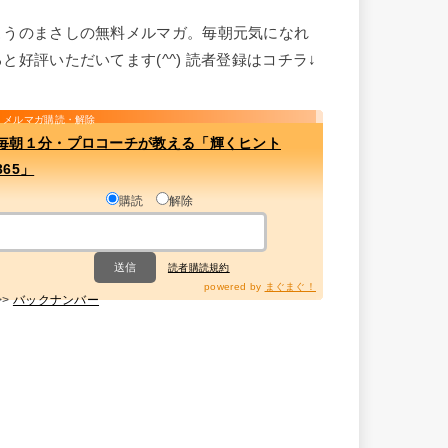
こうのまさしの無料メルマガ。毎朝元気になれ
ると好評いただいてます(^^) 読者登録はコチラ↓
メルマガ購読・解除
毎朝１分・プロコーチが教える「輝くヒント
365」
購読
解除
読者購読規約
powered by
まぐまぐ！
>>
バックナンバー