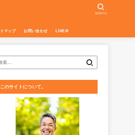
SEARCH
トマップ
お問い合わせ
LINE＠
プライバシーポリシー
愛と思いやりにみちたセルフマネジメ
女性性にくつろぐワークショップ・お
ディープヒーリングセミナーお申込み
LINE＠お友だち登録・小冊子無料プ
ント ミニセミナー＋説明会お申込み
申込みページ
ページ
レゼント。
検
索:
このサイトについて。