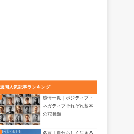
週間人気記事ランキング
感情一覧｜ポジティブ・
ネガティブそれぞれ基本
の72種類
名言｜自分らしく生きる