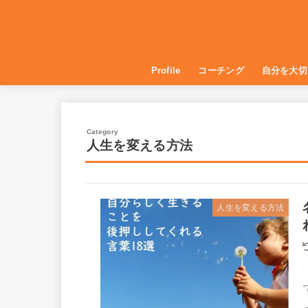
Profile
コーチング
自分を大切
コーチングを仕事にする
自己受容・
自分を癒す
自信をつけ
健康づくり
人生を変える方法
人生を変える方法