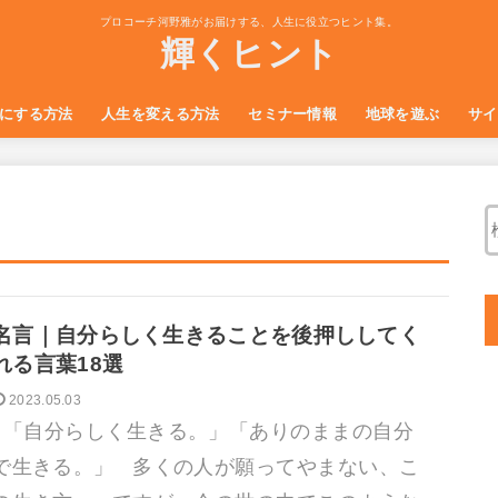
プロコーチ河野雅がお届けする、人生に役立つヒント集。
輝くヒント
にする方法
人生を変える方法
セミナー情報
地球を遊ぶ
サイ
自己肯定
る
生き方・考え方の技術
感情・心・メンタルの技術
スピリチュアルな技術
幸せになるコツ
人間関係のコツ
愛と思いやりにみちたセルフマネジメ
ミニ講座ご参加５大特典プレゼントペ
自分への愛と思いやりにみちたセルフ
ント講座
ージ
マネジメント講座
名言｜自分らしく生きることを後押ししてく
れる言葉18選
2023.05.03
「自分らしく生きる。」「ありのままの自分
で生きる。」 多くの人が願ってやまない、こ