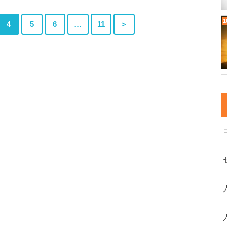
4
5
6
…
11
＞