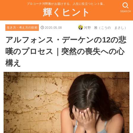
プロコーチ河野雅がお届けする、人生に役立つヒント集。
輝くヒント
SEARCH
2020.05.08
河野 雅（こうの まさし）
生き方・考え方の技術
アルフォンス・デーケンの12の悲
嘆のプロセス｜突然の喪失への心
構え