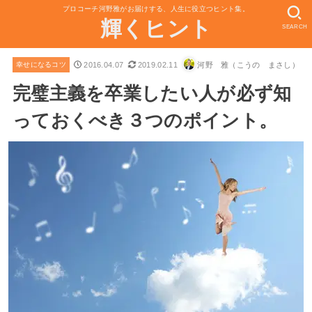
プロコーチ河野雅がお届けする、人生に役立つヒント集。
輝くヒント
SEARCH
2016.04.07
2019.02.11
河野 雅（こうの まさし）
幸せになるコツ
完璧主義を卒業したい人が必ず知
っておくべき３つのポイント。