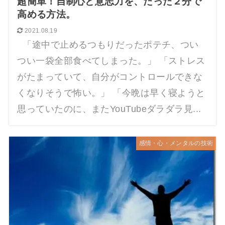
超簡単！自制心と意志力を、たった２分で
高める方法。
2021.08.19
「途中で止めるつもりだったポテチ、つい
つい一袋全部食べてしまった。」 「ストレス
がたまっていて、自分がコントロールできな
くなりそうで怖い。」 「今晩は早く寝ようと
思っていたのに、またYouTubeダラダラ見...
感情・心・メンタルの技術