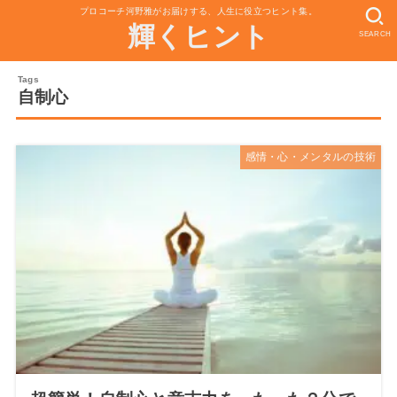
プロコーチ河野雅がお届けする、人生に役立つヒント集。
輝くヒント
SEARCH
自制心
感情・心・メンタルの技術