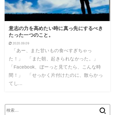
意志の力を高めたい時に真っ先にするべき
たった一つのこと。
2020.09.09
「あー、また甘いもの食べすぎちゃっ
た！」 「また朝、起きられなかった。」
「Facebook、ぼーっと見てたら、こんな時
間！」 「せっかく片付けたのに、散らかっ
てし...
検