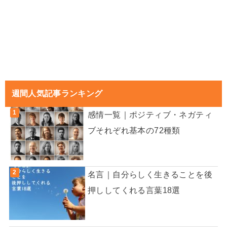
週間人気記事ランキング
感情一覧｜ポジティブ・ネガティ
ブそれぞれ基本の72種類
名言｜自分らしく生きることを後
押ししてくれる言葉18選