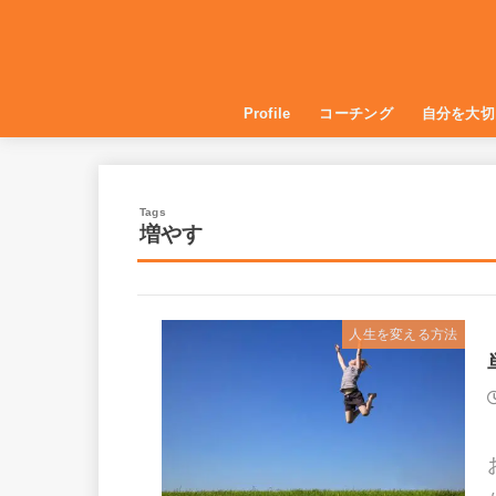
Profile
コーチング
自分を大切
コーチングを仕事にする
自己受容・
自分を癒す
自信をつけ
健康づくり
増やす
人生を変える方法