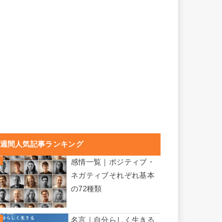
週間人気記事ランキング
感情一覧｜ポジティブ・
ネガティブそれぞれ基本
の72種類
名言｜自分らしく生きる