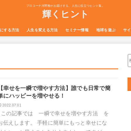
プロコーチ河野雅がお届けする、人生に役立つヒント集。
輝くヒント
にする方法
人生を変える方法
セミナー情報
地球を遊ぶ
サイ
自己肯定
る
生き方・考え方の技術
感情・心・メンタルの技術
スピリチュアルな技術
幸せになるコツ
人間関係のコツ
愛と思いやりにみちたセルフマネジメ
ミニ講座ご参加５大特典プレゼントペ
自分への愛と思いやりにみちたセルフ
ント講座
ージ
マネジメント講座
【幸せを一瞬で増やす方法】誰でも日常で簡
単にハッピーを増やせる！
2022.07.01
この記事では 一瞬で幸せを増やす方法 を
お伝えします。 手軽に簡単にもっと幸せにな