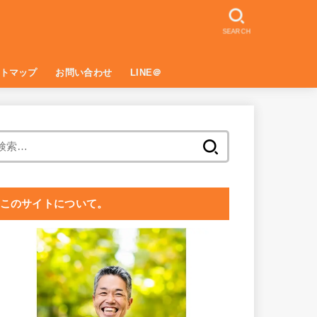
SEARCH
トマップ
お問い合わせ
LINE＠
プライバシーポリシー
愛と思いやりにみちたセルフマネジメ
女性性にくつろぐワークショップ・お
ディープヒーリングセミナーお申込み
LINE＠お友だち登録・小冊子無料プ
ント ミニセミナー＋説明会お申込み
申込みページ
ページ
レゼント。
検
索:
このサイトについて。