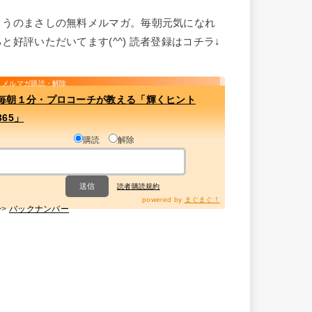
こうのまさしの無料メルマガ。毎朝元気になれ
ると好評いただいてます(^^) 読者登録はコチラ↓
メルマガ購読・解除
毎朝１分・プロコーチが教える「輝くヒント
365」
購読
解除
読者購読規約
powered by
まぐまぐ！
>>
バックナンバー